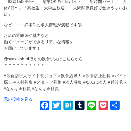
「時給1500円〜」「副業OKの土日バイト」「短時間パート」「月
休8日〜」「高校生・大学生歓迎」「人間関係良好で働きやすいお
店」
など・・・好条件の求人情報が満載です🥰
お店の雰囲気や魅力など
働くイメージができるリアルな情報を
お届けしています！
@syokujob ◀ほかの飲食求人はこちらから
＊＊＊＊＊＊＊＊＊＊
#飲食店求人サイト食ジョブ #飲食店求人 #飲食店正社員 #バイト
探し #人材募集 #スタッフ募集 #求人募集 #なんば求人 #難波求人
#なんば正社員 #なんば正社員
元の投稿を見る
Facebook
Twitter
Hatena
Tumblr
Line
Pock
共
有