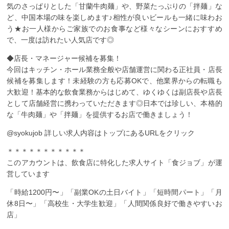
気のさっぱりとした「甘蘭牛肉麺」や、野菜たっぷりの「拌麺」な
ど、中国本場の味を楽しめます♪相性が良いビールも一緒に味わお
う★お一人様からご家族でのお食事など様々なシーンにおすすめ
で、一度は訪れたい人気店です◎
◆店長・マネージャー候補を募集！
今回はキッチン・ホール業務全般や店舗運営に関わる正社員・店長
候補を募集します！未経験の方も応募OKで、他業界からの転職も
大歓迎！基本的な飲食業務からはじめて、ゆくゆくは副店長や店長
として店舗経営に携わっていただきます◎日本では珍しい、本格的
な「牛肉麺」や「拌麺」を提供するお店で働きましょう！
@syokujob ︎詳しい求人内容はトップにあるURLをクリック
＊＊＊＊＊＊＊＊＊＊＊
このアカウントは、飲食店に特化した求人サイト「食ジョブ」が運
営しています
「時給1200円〜」「副業OKの土日バイト」「短時間パート」「月
休8日〜」「高校生・大学生歓迎」「人間関係良好で働きやすいお
店」