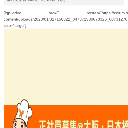
[igp-video src=”” poster=”https://colum.shoku
content/uploads/2023/01/327150322_847372939678325_60731276
size=”large”]