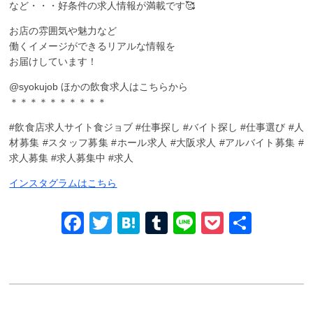
など・・・好条件の求人情報が満載です🥰
お店の雰囲気や魅力など
働くイメージができるリアルな情報を
お届けしています！
@syokujob ︎ほかの飲食求人はこちらから
＊＊＊＊＊＊＊＊＊＊
#飲食店求人サイト食ジョブ #仕事探し #バイト探し #仕事選び #人
材募集 #スタッフ募集 #ホール求人 #大阪求人 #アルバイト募集 #
求人募集 #求人募集中 #求人
インスタグラムはこちら
Facebook
Twitter
Hatena
Tumblr
Line
Pocket
共
有