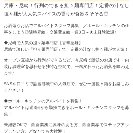
兵庫・尼崎！行列のできる担々麺専門店！定番の汁なし
担々麺が大人気スパイスの香りが食欲をそそる◎
お洒落なお店でアルバイトスタッフ募集！／ホール・キッチンの仕
事をしよう◎随時昇給・交通費支給・週3日～★未経験歓迎♪
◆尼崎で人気の担々麺専門店【香辛薬麺】
尼崎で珍しい「担々麺専門店」で、定番の汁なし担々麺が大人気！
オープン直後から行列ができるなど、今尼崎で話題のお店です！内
装は調理室を思わせる独特な空間で、一風変わったお洒落を味わえ
ます♪
SNSや口コミで話題沸騰中の人気店で、ぜひ一度担々麺をお楽しみ
ください！
◆ホール・キッチンのアルバイトを募集！
アルバイトは週3日から勤務できるホール・キッチンスタッフを募
集！
未経験OKで、飲食業務に興味のある方、飲食業界でステップアッ
プしたい方、どなたでも大歓迎！