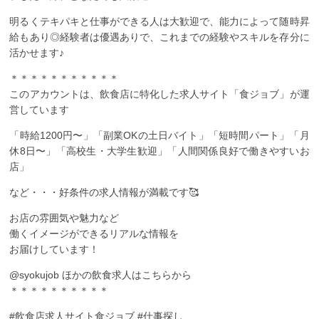
明るくテキパキと仕事ができる人は大歓迎で、能力によって随時昇
給もあり◎経験者は優遇ありで、これまでの経験やスキルを存分に
活かせます♪
＊＊＊＊＊＊＊＊＊＊＊
このアカウントは、飲食店に特化した求人サイト「食ジョブ」が運
営しています
「時給1200円〜」「副業OKの土日バイト」「短時間パート」「月
休8日〜」「高校生・大学生歓迎」「人間関係良好で働きやすいお
店」
など・・・好条件の求人情報が満載です🥰
お店の雰囲気や魅力など
働くイメージができるリアルな情報を
お届けしています！
@syokujob ︎ほかの飲食求人はこちらから
＊＊＊＊＊＊＊＊＊＊
#飲食店求人サイト食ジョブ #仕事探し