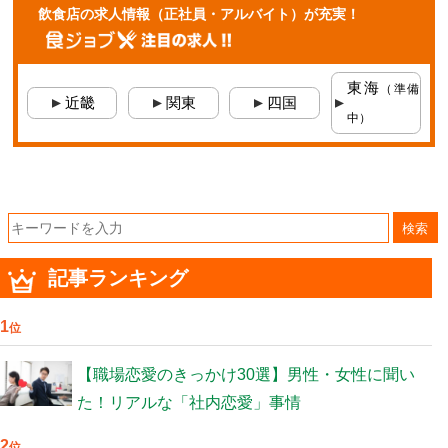
飲食店の求人情報
（正社員・アルバイト）
が充実！
東海
（準備
近畿
関東
四国
中）
検索
記事ランキング
1
位
【職場恋愛のきっかけ30選】男性・女性に聞い
た！リアルな「社内恋愛」事情
2
位