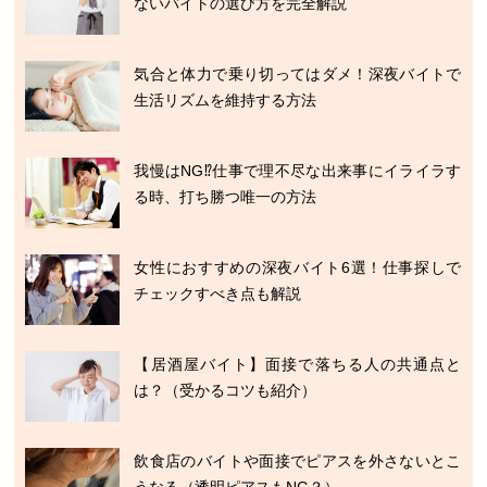
ないバイトの選び方を完全解説
気合と体力で乗り切ってはダメ！深夜バイトで
生活リズムを維持する方法
我慢はNG⁉仕事で理不尽な出来事にイライラす
る時、打ち勝つ唯一の方法
女性におすすめの深夜バイト6選！仕事探しで
チェックすべき点も解説
【居酒屋バイト】面接で落ちる人の共通点と
は？（受かるコツも紹介）
飲食店のバイトや面接でピアスを外さないとこ
うなる（透明ピアスもNG？）