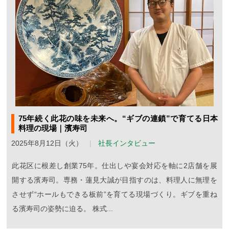
75年続く此花の味を未来へ。“ギブの連鎖”で育てる日本
料理の現場｜濱寿司
2025年8月12日（火）
社長インタビュー
此花区に根差し創業75年。仕出しや宴会対応を軸に2店舗を展
開する濱寿司。専務・蓮見大誠が目指すのは、料理人に無理を
させず“ホールもできる板前”を育てる現場づくり。ギブを重ね
る濱寿司の姿勢に迫る。 株式...