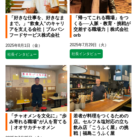
「好きな仕事を、好きなま
「帰ってこれる職場」をつ
まで。」“飲食人”のキャリ
くる──人脈・教育・挑戦が
アを支える会社｜プルバン
交差する職場力｜株式会社
フードサービス株式会社
orb
2025年7月29日（火）
2025年8月1日（金）
社長インタビュー
社長インタビュー
「チャオメンを文化に」“歩
若者が料理をつくるための
み寄れる職場”が人を育てる
店。セルフ＆塩対応の立ち
｜オオサカチャオメン
飲み店「こうふく屋」の挑
戦｜福島こうふく屋