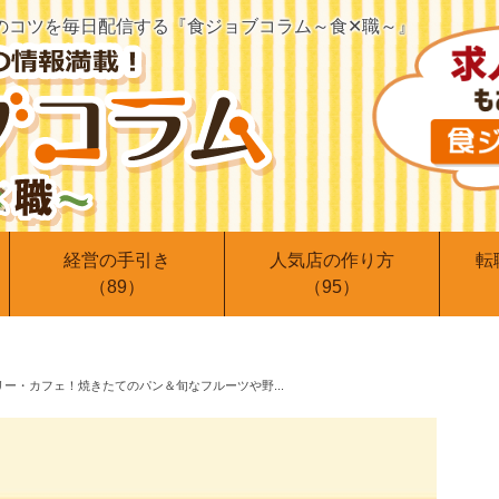
のコツを
毎日配信する『食ジョブコラム～食✕職～』
経営の手引き
人気店の作り方
転
（89）
（95）
ー・カフェ！焼きたてのパン＆旬なフルーツや野...