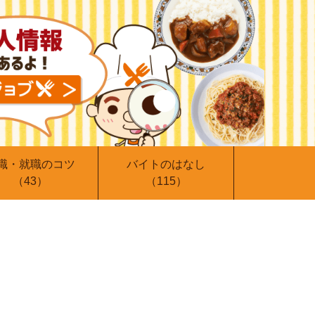
職・就職のコツ
バイトのはなし
（43）
（115）