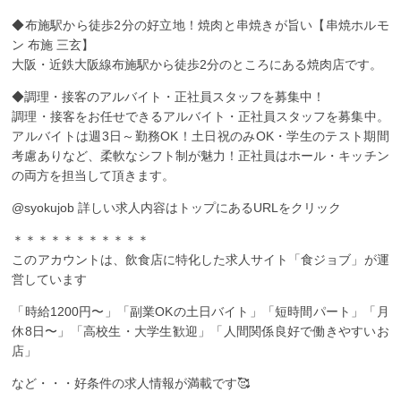
◆布施駅から徒歩2分の好立地！焼肉と串焼きが旨い【串焼ホルモ
ン 布施 三玄】
大阪・近鉄大阪線布施駅から徒歩2分のところにある焼肉店です。
◆調理・接客のアルバイト・正社員スタッフを募集中！
調理・接客をお任せできるアルバイト・正社員スタッフを募集中。
アルバイトは週3日～勤務OK！土日祝のみOK・学生のテスト期間
考慮ありなど、柔軟なシフト制が魅力！正社員はホール・キッチン
の両方を担当して頂きます。
@syokujob ︎詳しい求人内容はトップにあるURLをクリック
＊＊＊＊＊＊＊＊＊＊＊
このアカウントは、飲食店に特化した求人サイト「食ジョブ」が運
営しています
「時給1200円〜」「副業OKの土日バイト」「短時間パート」「月
休8日〜」「高校生・大学生歓迎」「人間関係良好で働きやすいお
店」
など・・・好条件の求人情報が満載です🥰