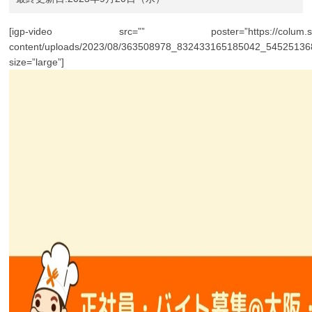
[igp-video src=”” poster=”https://colum.shoku
content/uploads/2023/08/363508978_832433165185042_54525136
size=”large”]