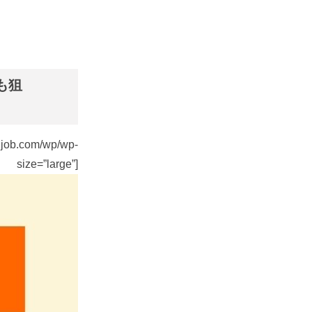
も狙
m/wp/wp-
ize=”large”]