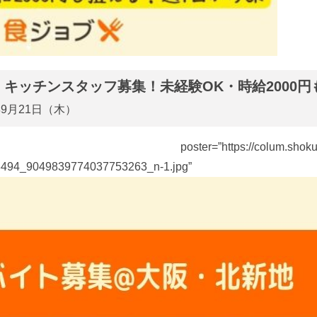
キッチンスタッフ募集！未経験OK・時給2000円
年9月21日（木）
r=”https://colum.shokujob.co
9163787453494_9049839774037753263_n-1.jpg” s