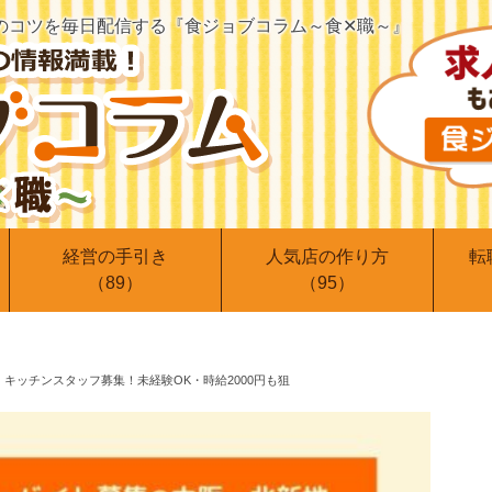
のコツを
毎日配信する『食ジョブコラム～食✕職～』
経営の手引き
人気店の作り方
転
（89）
（95）
キッチンスタッフ募集！未経験OK・時給2000円も狙