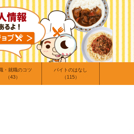
職・就職のコツ
バイトのはなし
（43）
（115）