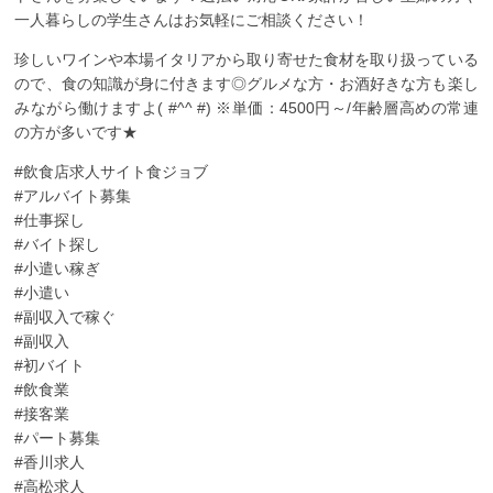
一人暮らしの学生さんはお気軽にご相談ください！
珍しいワインや本場イタリアから取り寄せた食材を取り扱っている
ので、食の知識が身に付きます◎グルメな方・お酒好きな方も楽し
みながら働けますよ( #^^ #) ※単価：4500円～/年齢層高めの常連
の方が多いです★
#飲食店求人サイト食ジョブ
#アルバイト募集
#仕事探し
#バイト探し
#小遣い稼ぎ
#小遣い
#副収入で稼ぐ
#副収入
#初バイト
#飲食業
#接客業
#パート募集
#香川求人
#高松求人