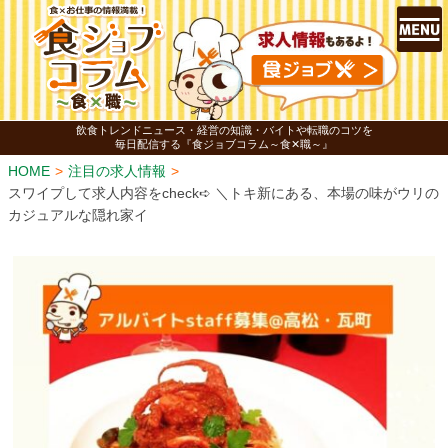
飲食トレンドニュース・経営の知識・バイトや転職のコツを
毎日配信する『食ジョブコラム～食✕職～』
HOME
注目の求人情報
スワイプして求人内容をcheck➪ ＼トキ新にある、本場の味がウリの
カジュアルな隠れ家イ