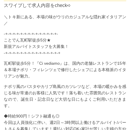
スワイプして求人内容をcheck➪
＼トキ新にある、本場の味がウリのカジュアルな隠れ家イタリアン
／
-+-+-+-+-+-+-+-+-+-+-+-+-+-+-
ことでん瓦町駅徒歩5分★
新規アルバイトスタッフを大募集！
-+-+-+-+-+-+-+-+-+-+-+-+-+-+-+
瓦町駅徒歩5分！『Ci vediamo』は、国内の老舗レストランで15年
＆本場ナポリ・フィレンツェで修行したシェフによる本格派のイタ
リアンが魅力。
ナポリ風のパスタやカリブ島風のカツレツなど、本場の暖かみを感
じる味が常連のお客様に人気です！落ち着いた雰囲気のレストラン
なので、誕生日・記念日など大切な日にもよくご利用いただきま
す。
◆時給900円！シフト融通も◎
今回は人員強化に伴い、週2日～3時間以上働けるアルバイト/パー
トさんを募集しています！週払い対応OK♪家計が苦しい主婦の方や