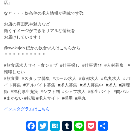
店」
など・・・好条件の求人情報が満載です🥰
お店の雰囲気や魅力など
働くイメージができるリアルな情報を
お届けしています！
@syokujob ︎ほかの飲食求人はこちらから
＊＊＊＊＊＊＊＊＊＊
#飲食店求人サイト食ジョブ #仕事探し #仕事選び #人材募集 #
転職したい
#飲食業 #スタッフ募集 #ホール求人 #京都求人 #烏丸求人 #バ
イト募集 #アルバイト募集 #求人募集 #求人募集中 #求人 #調理
師 #福利厚生充実 #シフト制 #シェフ求人 #学生バイト #肉バル
#まかない #転職 #求人サイト #採用 #烏丸
インスタグラムはこちら
Facebook
Twitter
Hatena
Tumblr
Line
Pocket
共