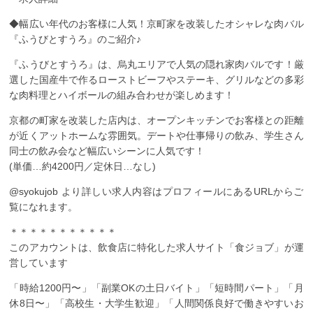
◆幅広い年代のお客様に人気！京町家を改装したオシャレな肉バル
『ふうびとすうろ』のご紹介♪
『ふうびとすうろ』は、烏丸エリアで人気の隠れ家肉バルです！厳
選した国産牛で作るローストビーフやステーキ、グリルなどの多彩
な肉料理とハイボールの組み合わせが楽しめます！
京都の町家を改装した店内は、オープンキッチンでお客様との距離
が近くアットホームな雰囲気。デートや仕事帰りの飲み、学生さん
同士の飲み会など幅広いシーンに人気です！
(単価…約4200円／定休日…なし)
@syokujob ︎より詳しい求人内容はプロフィールにあるURLからご
覧になれます。
＊＊＊＊＊＊＊＊＊＊＊
このアカウントは、飲食店に特化した求人サイト「食ジョブ」が運
営しています
「時給1200円〜」「副業OKの土日バイト」「短時間パート」「月
休8日〜」「高校生・大学生歓迎」「人間関係良好で働きやすいお