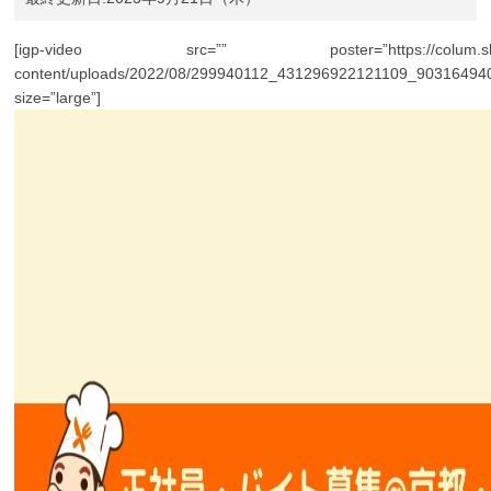
[igp-video src=”” poster=”https://colum.shoku
content/uploads/2022/08/299940112_431296922121109_90316494
size=”large”]