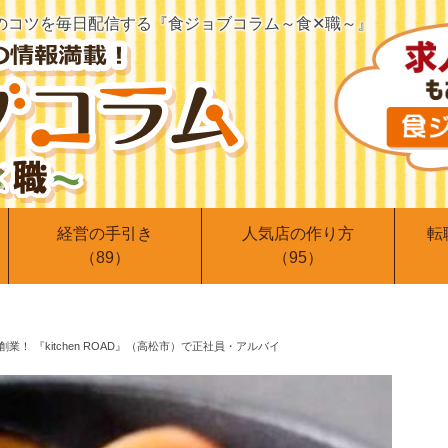
のコツを
毎日配信する『食ジョブコラム～食✕職～』
経営の手引き
人気店の作り方
転
（89）
（95）
業！ 『kitchen ROAD』（高松市）で正社員・アルバイ