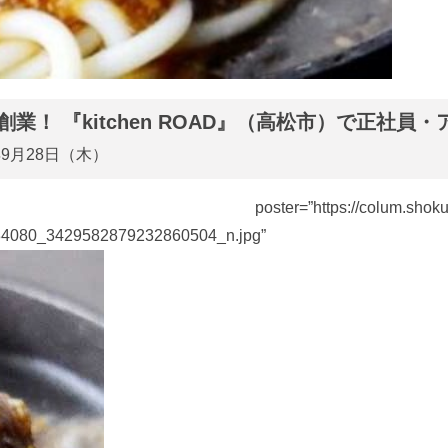
業！ 『kitchen ROAD』（高松市）で正社員
年9月28日（木）
r=”https://colum.shokujob.co
14636808634080_3429582879232860504_n.jpg” si