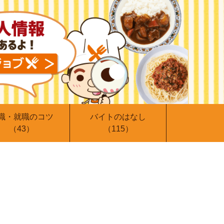
職・就職のコツ
バイトのはなし
（43）
（115）