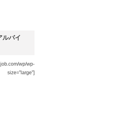
・アルバイ
m/wp/wp-
ze=”large”]