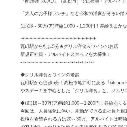
『kitchen ROAD』（高松市）で正社員・アルバ
「大人のお子様ランチ」など令和の洋食がそろい踏
(正)18～30万(ア)時給1,000～1,200円！昇給＆ま
-+-+-+-+-+-+-+-+-+-+-+-+-+-+-+-+-+-+-+
瓦町駅から徒歩5分★グリル洋食＆ワインのお店
新規正社員・アルバイトスタッフを大募集！
-+-+-+-+-+-+-+-+-+-+-+-+-+-+-+-++-+-+
◆グリル洋食とワインの老舗
瓦町駅から徒歩5分！高松市亀井町にある『kitche
やステーキを中心とした「グリル洋食」と、ソムリ
◆(正)18～30万(ア)時給1,000～1,200円！昇給
今回は、人員強化に伴い、常勤ができる正社員と週1
役職を希望される方は20～30万、アルバイトは時給1
の努力がしっかりと評価される給与体系です(*^-^