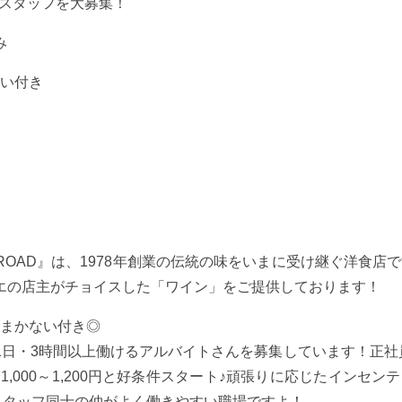
イトスタッフを大募集！
み
かない付き
n ROAD』は、1978年創業の伝統の味をいまに受け継ぐ洋食店
エの店主がチョイスした「ワイン」をご提供しております！
あり＆まかない付き◎
日・3時間以上働けるアルバイトさんを募集しています！正社員
,000～1,200円と好条件スタート♪頑張りに応じたインセン
*)スタッフ同士の仲がよく働きやすい職場ですよ！