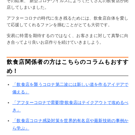
その結果、 新型コロナウイルスによってたくさんの飲食店が閉
店してしまいました。
アフターコロナの時代に生き残るためには、飲食店自体を愛し
て応援してくれるファンを掴むことがとても大切です。
安易に特需を期待するのではなく、お客さまに対して真摯に向
き合ってより良いお店作りを続けていきましよう。
飲食店関係者の方はこちらのコラムもおすす
め！
「飲食店を襲うコロナ第二波には新しい道を作るアイデアで
備える」
「アフターコロナで需要増!飲食店はテイクアウトで攻めるべ
き」
「飲食店コロナ感染対策を世界的有名店や最新技術の事例か
ら学ぶ」