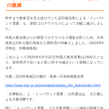
の激減
昨年まで飲食店を支え続けていた訪日観光客による「インバウ
ンド需要」も、新型コロナウイルスによって大幅に減少しまし
た。
外国人観光客からの新型コロナウイルス感染を防ぐため、日本
政府は100カ国の地域を入国拒否の対象としました。(2020年5
月時点、外務省発表)
これによって2020年6月の訪日外国人観光客数は2600人とな
り、前年同月で比べると実に99.9 %減少という状態になってい
ます。
出典：訪日外客統計の集計・発表一日本政府観光局
https://www.jnto.go.jp/jpn/statistics/data_info_listing/index.html
「仕事飲み」 と 「インバウンド需要」 の共通点は、 大人数に
よる大量消費です。
特に 「インバウンド需要」 では大量消費という傾向が顕著であ