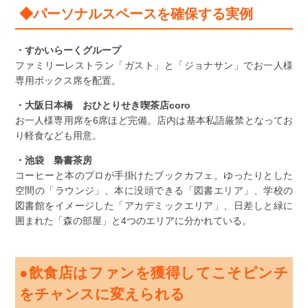
◆パーソナルスペースを確保する実例
・すかいらーくグループ
ファミリーレストラン「ガスト」と「ジョナサン」でお一人様
専用ボックス席を配置。
・大阪日本橋 おひとりせき喫茶店coro
お一人様専用席を6席ほど完備。店内は基本私語厳禁となってお
り軽食なども用意。
・池袋 梟書茶房
コーヒーと本のプロが手掛けたブックカフェ。ゆったりとした
空間の「ラウンジ」、本に没頭できる「図書エリア」、学校の
図書館をイメージした「アカデミックエリア」、日差しと緑に
囲まれた「森の部屋」と4つのエリアに分かれている。
●飲食店はファンを獲得してこそピンチ
をチャンスに変えられる