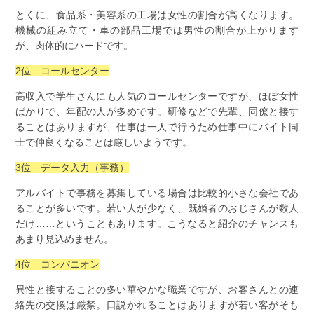
とくに、食品系・美容系の工場は女性の割合が高くなります。
機械の組み立て・車の部品工場では男性の割合が上がります
が、肉体的にハードです。
2位 コールセンター
高収入で学生さんにも人気のコールセンターですが、ほぼ女性
ばかりで、年配の人が多めです。研修などで先輩、同僚と接す
ることはありますが、仕事は一人で行うため仕事中にバイト同
士で仲良くなることは厳しいようです。
3位 データ入力（事務）
アルバイトで事務を募集している場合は比較的小さな会社であ
ることが多いです。若い人が少なく、既婚者のおじさんが数人
だけ……ということもあります。こうなると紹介のチャンスも
あまり見込めません。
4位 コンパニオン
異性と接することの多い華やかな職業ですが、お客さんとの連
絡先の交換は厳禁。口説かれることはありますが若い客がそも