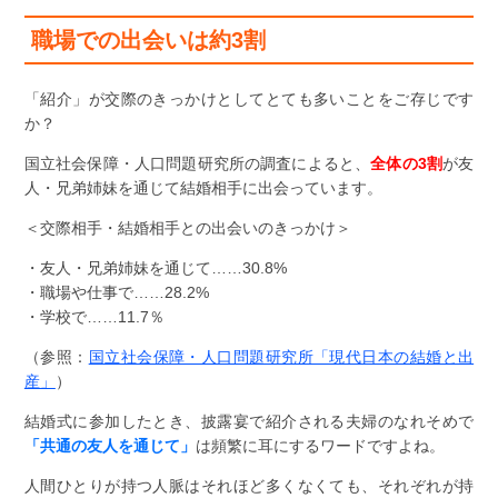
職場での出会いは約3割
「紹介」が交際のきっかけとしてとても多いことをご存じです
か？
国立社会保障・人口問題研究所の調査によると、
全体の3割
が友
人・兄弟姉妹を通じて結婚相手に出会っています。
＜交際相手・結婚相手との出会いのきっかけ＞
・友人・兄弟姉妹を通じて……30.8%
・職場や仕事で……28.2%
・学校で……11.7％
（参照：
国立社会保障・人口問題研究所「現代日本の結婚と出
産」
）
結婚式に参加したとき、披露宴で紹介される夫婦のなれそめで
「共通の友人を通じて」
は頻繁に耳にするワードですよね。
人間ひとりが持つ人脈はそれほど多くなくても、それぞれが持