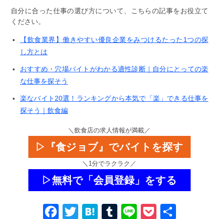
自分に合った仕事の選び方について、こちらの記事をお役立て
ください。
【飲食業界】働きやすい優良企業をみつけるたった1つの探
し方とは
おすすめ・穴場バイトがわかる適性診断｜自分にとっての楽
な仕事を探そう
楽なバイト20選！ランキングから本気で「楽」できる仕事を
探そう｜飲食編
＼飲食店の求人情報が満載／
▷『食ジョブ』でバイトを探す
＼1分でラクラク／
▷無料で「会員登録」をする
Facebook
Twitter
Hatena
Tumblr
Line
Pocket
共