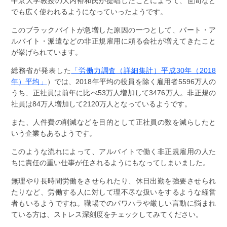
中京大学教授の大内裕和氏が提唱したことによって、世間など
でも広く使われるようになっていったようです。
このブラックバイトが急増した原因の一つとして、パート・ア
ルバイト・派遣などの非正規雇用に頼る会社が増えてきたこと
が挙げられています。
総務省が発表した
「労働力調査（詳細集計）平成30年（2018
年）平均」
）では、2018年平均の役員を除く雇用者5596万人の
うち、正社員は前年に比べ53万人増加して3476万人。非正規の
社員は84万人増加して2120万人となっているようです。
また、人件費の削減などを目的として正社員の数を減らしたと
いう企業もあるようです。
このような流れによって、アルバイトで働く非正規雇用の人た
ちに責任の重い仕事が任されるようにもなってしまいました。
無理やり長時間労働をさせられたり、休日出勤を強要させられ
たりなど、労働する人に対して理不尽な扱いをするような経営
者もいるようですね。職場でのパワハラや厳しい言動に悩まれ
ている方は、ストレス深刻度をチェックしてみてください。