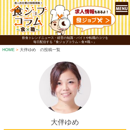
飲食トレンドニュース・経営の知識・バイトや転職のコツを
毎日配信する『食ジョブコラム～食✕職～』
HOME
大伴ゆめ の投稿一覧
大伴ゆめ