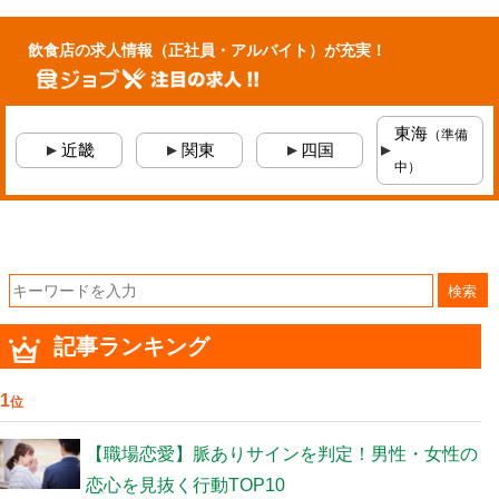
飲食店の求人情報
（正社員・アルバイト）
が充実！
東海
（準備
近畿
関東
四国
中）
検索
記事ランキング
1
位
【職場恋愛】脈ありサインを判定！男性・女性の
恋心を見抜く行動TOP10