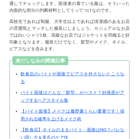
通してチェックします。面接者の着ている服は、そういった
内面的な部分の判断材料としてうってつけなのです。
高校生であれば制服、大学生以上であれば清潔感のあるお店
の雰囲気とマッチした服装にしましょう。カジュアルなお店
では白いシャツ1枚、高級なお店ではジャケットを羽織ると好
印象となります。服装だけでなく、髪型やメイク、ネイル、
ピアスなどを含みます。
身だしなみの関連記事
飲食店のバイトや面接でピアスを外さないとこうな
る
バイト面接はどんな「髪型」がベスト？好感度がア
ップするヘアスタイル集
【バイト面接】メイクは履歴書くらい重要です！採
用される確率を上げるメイク術
【飲食店】ネイルのままバイト・面接はNG？バレな
い隠し方＆美爪のケア技