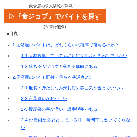
飲食店の求人情報が満載！！
▷『食ジョブ』でバイトを探す
(※登録無料)
●目次
1.居酒屋のバイトは、どれくらいの確率で落ちるのか？
1-1.人材募集していても絶対に採用されるわけではない
1-2.落ちる人は何度も落ちる傾向にある
2.居酒屋のバイト面接で落ちる共通点5つ
2-1.服装・身だしなみがお店の雰囲気と合っていない
2-2.言葉遣いがおかしい
2-3.履歴書の字が汚い、誤字脱字がある
2-4.お店側が必要としている日・時間帯に働いてくれな
い