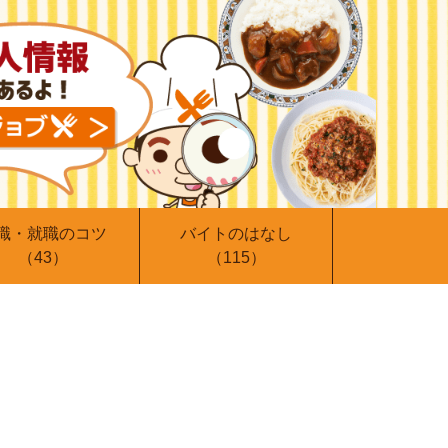
職・就職のコツ
バイトのはなし
（43）
（115）