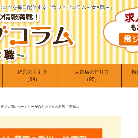
のコツを
毎日配信する『食ジョブコラム～食✕職～』
経営の手引き
人気店の作り方
転
（89）
（95）
高松市で人気のベーカリーが営むカフェの新店／ 時給1,