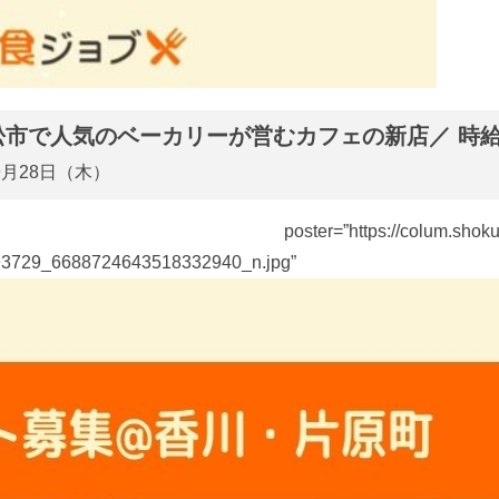
高松市で人気のベーカリーが営むカフェの新店／ 時給
9月28日（木）
r=”https://colum.shokujob.co
02467960393729_6688724643518332940_n.jpg” si