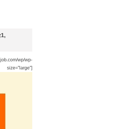
1,
m/wp/wp-
ze=”large”]